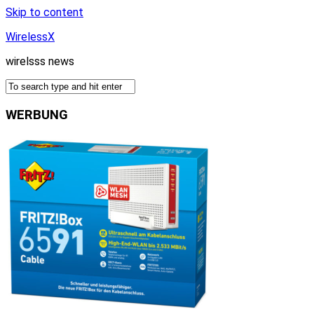
Skip to content
WirelessX
wirelsss news
WERBUNG