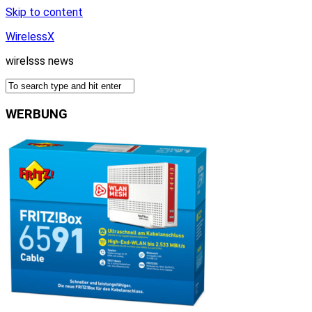
Skip to content
WirelessX
wirelsss news
WERBUNG