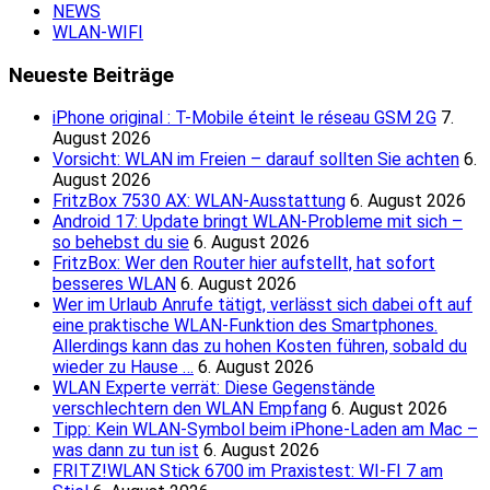
NEWS
WLAN-WIFI
Neueste Beiträge
iPhone original : T-Mobile éteint le réseau GSM 2G
7.
August 2026
Vorsicht: WLAN im Freien – darauf sollten Sie achten
6.
August 2026
FritzBox 7530 AX: WLAN-Ausstattung
6. August 2026
Android 17: Update bringt WLAN-Probleme mit sich –
so behebst du sie
6. August 2026
FritzBox: Wer den Router hier aufstellt, hat sofort
besseres WLAN
6. August 2026
Wer im Urlaub Anrufe tätigt, verlässt sich dabei oft auf
eine praktische WLAN-Funktion des Smartphones.
Allerdings kann das zu hohen Kosten führen, sobald du
wieder zu Hause …
6. August 2026
WLAN Experte verrät: Diese Gegenstände
verschlechtern den WLAN Empfang
6. August 2026
Tipp: Kein WLAN-Symbol beim iPhone-Laden am Mac –
was dann zu tun ist
6. August 2026
FRITZ!WLAN Stick 6700 im Praxistest: WI-FI 7 am