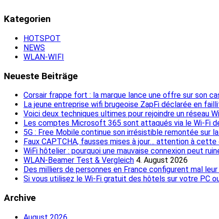
Kategorien
HOTSPOT
NEWS
WLAN-WIFI
Neueste Beiträge
Corsair frappe fort : la marque lance une offre sur son c
La jeune entreprise wifi brugeoise ZapFi déclarée en faill
Voici deux techniques ultimes pour rejoindre un réseau W
Les comptes Microsoft 365 sont attaqués via le Wi-Fi d
5G : Free Mobile continue son irrésistible remontée sur 
Faux CAPTCHA, fausses mises à jour… attention à cette c
WiFi hôtelier : pourquoi une mauvaise connexion peut rui
WLAN-Beamer Test & Vergleich
4. August 2026
Des milliers de personnes en France configurent mal leur 
Si vous utilisez le Wi-Fi gratuit des hôtels sur votre PC
Archive
August 2026